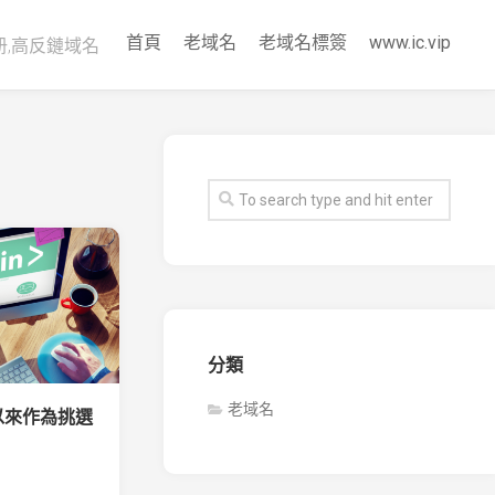
首頁
老域名
老域名標簽
www.ic.vip
册,高反鏈域名
分類
老域名
以來作為挑選