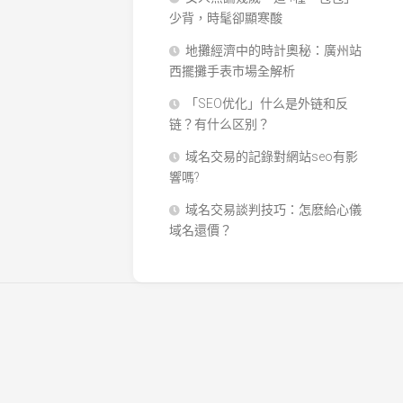
少背，時髦卻顯寒酸
地攤經濟中的時計奧秘：廣州站
西擺攤手表市場全解析
「SEO优化」什么是外链和反
链？有什么区别？
域名交易的記錄對網站seo有影
響嗎?
域名交易談判技巧：怎麽給心儀
域名還價？