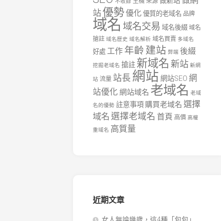
做網
做新站
主機
來源
不收錄
優勢
站
優化
優質的老域名
品牌
域名
域名交易
域名後綴
域名
搶註
域名買賣
域名歷史
域名解析
多域名
建站
年齡
工作
後綴
好處
弊端
新域名
新站
搶註
挖掘老域名
新網
網站
站長
網
網站SEO
流量
站
老域名
站優化
網站域名
老域
選擇
購買老域名
註意事項
名的優勢
選擇老域名
域名
首頁
高價
高權
高質量
重域名
近期文章
女人無論幾歲，這4種「包包」