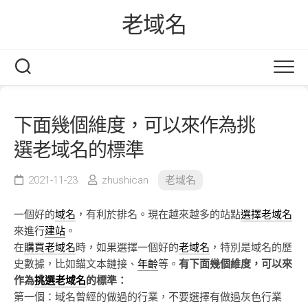
Skip
老域名
to
content
下面幾個維度，可以來作為挑
選老域名的標準
2021-11-23
zhushican
老域名
一個好的
域名
，有利於排名。現在越來越多的站點
選擇老域名
來進行
建站
。
在
購買老域名
時，如果選擇一個好的
老域名
，特別是域名的歷
史數據，比如錨文本鏈接、
年齡
等。
有下面幾個維度，可以來
作為
挑選老域名
的標準：
第一個：域名曾經的做過的行業，不要選擇有做過灰色行業