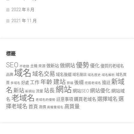
2022 年 8 月
2021 年 11 月
標籤
SEO
優勢
做網站
優化
做新站
優質的老域名
主機
來源
不收錄
域名
域名交易
域名後綴
品牌
域名搶註
域名買
域名歷史
域名解析
新域
建站
年齡
工作
後綴
搶註
好處
賣
多域名
弊端
挖掘老域名
網站
名
新站
站長
網站優化
網站域
網站SEO
流量
新網站
老域名
選
選擇域名
名
購買老域名
註意事項
老域名的優勢
擇老域名
高質量
首頁
高價
高權重域名