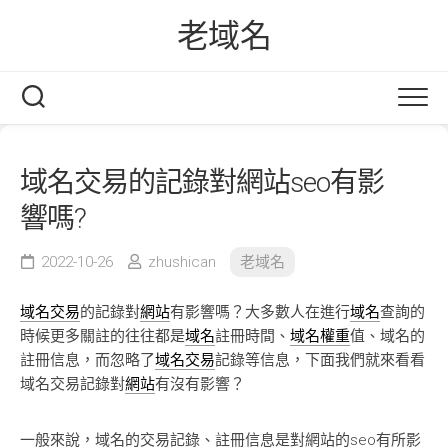
Skip
老域名
to
content
域名交易的記錄對網站seo有影
響嗎?
2022-10-26
zhushican
老域名
域名交易
的記錄對
網站
有影響嗎？大多數人在進行
域名
查詢的
時候更多關註的往往都是
域名
註冊時間、
域名權重
值、域名的
註冊信息，而忽略了
域名交易
記錄等信息，下面我們就來看看
域名交易記錄對
網站
有沒有影響？
一般來說，域名的交易記錄、註冊信息是對網站的seo有所影