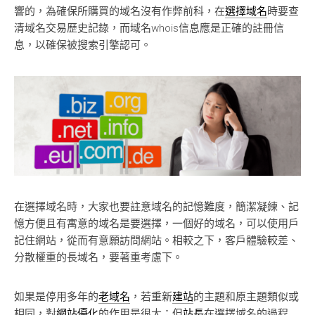
響的，為確保所購買的域名沒有作弊前科，在
選擇域名
時要查
清域名交易歷史記錄，而域名whois信息應是正確的註冊信
息，以確保被搜索引擎認可。
在選擇域名時，大家也要註意域名的記憶難度，簡潔凝練、記
憶方便且有寓意的域名是要選擇，一個好的域名，可以使用戶
記住網站，從而有意願訪問網站。相較之下，客戶體驗較差、
分散權重的長域名，要著重考慮下。
如果是停用多年的
老域名
，若重新
建站
的主題和原主題類似或
相同，對
網站優化
的作用是很大；但
站長
在選擇域名的過程