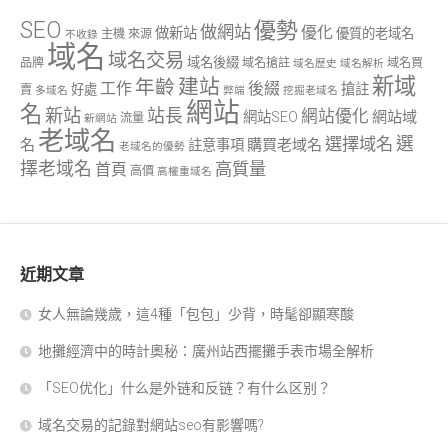
SEO
優勢
做網站
優化
做新站
優質的老域名
主機
來源
不收錄
域名
域名交易
域名後綴
品牌
域名搶註
域名買
域名歷史
域名解析
新域
建站
年齡
工作
後綴
搶註
好處
賣
多域名
弊端
挖掘老域名
網站
名
新站
站長
網站優化
網站域
網站SEO
流量
新網站
老域名
選
選擇域名
名
購買老域名
註意事項
老域名的優勢
擇老域名
高質量
首頁
高價
高權重域名
近期文章
女人無論幾歲，這4種「包包」少背，時髦卻顯寒酸
地攤經濟中的時計奧秘：廣州站西擺攤手表市場全解析
「SEO优化」什么是外链和反链？有什么区别？
域名交易的記錄對網站seo有影響嗎?