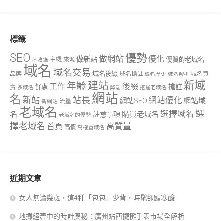
標籤
SEO
優勢
做網站
優化
做新站
優質的老域名
主機
來源
不收錄
域名
域名交易
域名後綴
品牌
域名搶註
域名買
域名歷史
域名解析
新域
建站
年齡
工作
後綴
搶註
好處
賣
多域名
弊端
挖掘老域名
網站
名
新站
站長
網站優化
網站域
網站SEO
流量
新網站
老域名
選
選擇域名
名
購買老域名
註意事項
老域名的優勢
擇老域名
高質量
首頁
高價
高權重域名
近期文章
女人無論幾歲，這4種「包包」少背，時髦卻顯寒酸
地攤經濟中的時計奧秘：廣州站西擺攤手表市場全解析