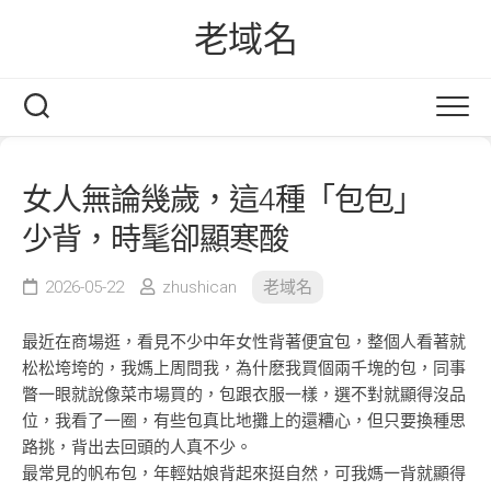
Skip
老域名
to
content
女人無論幾歲，這4種「包包」
少背，時髦卻顯寒酸
2026-05-22
zhushican
老域名
最近在商場逛，看見不少中年女性背著便宜包，整個人看著就
松松垮垮的，我媽上周問我，為什麽我買個兩千塊的包，同事
瞥一眼就說像菜市場買的，包跟衣服一樣，選不對就顯得沒品
位，我看了一圈，有些包真比地攤上的還糟心，但只要換種思
路挑，背出去回頭的人真不少。
最常見的帆布包，年輕姑娘背起來挺自然，可我媽一背就顯得