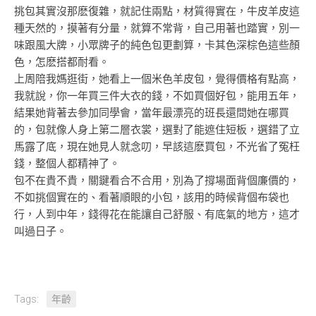
挑包其實沒那麽復雜，就記住兩點，材質得實在，牛皮羊皮這
種天然的，摸著有分量，就算不常背，自己用著也踏實，別一
味跟風大牌，小眾牌子的純色包更劃算，卡其色深棕色這些顏
色，怎麽搭都耐看。
上周陪我媽逛街，她看上一個米色羊皮包，覺得價格有點高，
我就說，你一年買三件大衣的錢，不如買個好包，能用五年，
結果她背著去參加同學會，當年最漂亮的班長還問她在哪買
的，包就像人身上第二層衣裳，選對了能遮住短板，選錯了立
馬露了底，現在她見人就念叨，早該這麽買包，不光省了冤枉
錢，整個人都精神了。
包不在貴不貴，關鍵看合不合用，別為了撐場面背個廉價的，
不如挑個實在的、看著順眼的小包，該用的時候背個布袋也
行，人到中年，錢得花在能讓自己舒服、有底氣的地方，這才
叫過日子。
Tags:
年齡