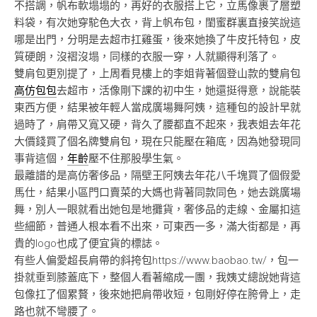
不搭調，帆布軟塌塌的，再好的衣服搭上它，立馬像裹了層塑
料袋，有次她穿駝色大衣，背上帆布包，閨蜜群裏直接笑說這
哪是出門，分明是去超市扛雞蛋，後來她換了牛皮托特包，皮
質硬朗，沒褶沒塌，同樣的衣服一穿，人就顯得利落了。
雙肩包更別提了，上周看見樓上的李姐背著個登山款的雙肩包
高仿包包
去超市，活像剛下課的初中生，她還挺得意，說能裝
東西方便，結果被年輕人當成廣場舞阿姨，這種包的設計早就
過時了，肩帶又寬又硬，背久了腰都直不起來，我表姐去年花
大價錢買了個名牌雙肩包，現在只能壓在箱底，因為她發現同
事背這個，
年齡
壓不住那股學生氣。
最離譜的是高仿奢侈品，隔壁王阿姨去年花八千塊買了個假愛
馬仕，結果小區門口賣菜的大媽也背著同款同色，她去跳廣場
舞，別人一眼就看出她包是地攤貨，奢侈品的走線、金屬扣這
些細節，普通人根本看不出來，可東西一多，滿大街都是，再
貴的logo也成了便宜貨的標誌。
有些人偏愛超長肩帶的斜挎包https://www.baobao.tw/，包一
掛就垂到膝蓋底下，整個人看著縮成一團，我姨丈總說她背這
包像扛了個累贅，後來她把肩帶收短，包剛好停在胯骨上，走
路也就不彎腰了。