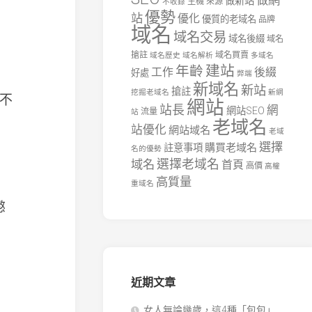
做網
做新站
主機
來源
不收錄
優勢
站
優化
優質的老域名
品牌
域名
域名交易
域名後綴
域名
搶註
域名買賣
域名歷史
域名解析
多域名
建站
年齡
工作
後綴
好處
弊端
新域名
新站
搶註
挖掘老域名
新網
不
網站
站長
網
網站SEO
流量
站
老域名
站優化
網站域名
老域
選擇
購買老域名
註意事項
名的優勢
選擇老域名
域名
首頁
高價
高權
高質量
重域名
懲
近期文章
女人無論幾歲，這4種「包包」