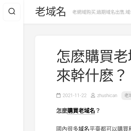
Skip
老域名
to
老網域购买,過期域名出售,域
content
怎麽購買老
來幹什麽？
2021-11-22
zhushican
老
怎麼
購買老域名
？
國內很多
域名
平臺都可以購買