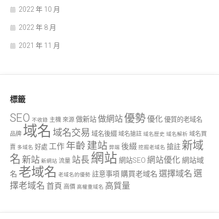
2022 年 10 月
2022 年 8 月
2021 年 11 月
標籤
SEO
優勢
做網站
優化
做新站
優質的老域名
主機
來源
不收錄
域名
域名交易
域名後綴
品牌
域名搶註
域名買
域名歷史
域名解析
新域
建站
年齡
工作
後綴
搶註
好處
賣
多域名
弊端
挖掘老域名
網站
名
新站
站長
網站優化
網站域
網站SEO
流量
新網站
老域名
選
選擇域名
名
購買老域名
註意事項
老域名的優勢
擇老域名
高質量
首頁
高價
高權重域名