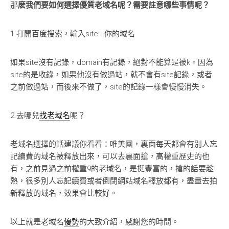
那
麽我們要如何選擇優質老域名呢？需要註意哪些事情呢？
1.打開百度搜索，輸入site:+你的域名
如果site沒有記錄，domain有記錄，絕對不能算是被k。因為
site的是收錄，如果他沒有做過站，就不會有site記錄，或者
之前做過站，而後來不做了，site的記錄一樣會慢慢消失。
2.去哪兒
找老域名
呢？
老域名選擇的話建議你看看：唯美團，裏面每天都會有別人忘
記續費的域名被釋放出來，可以去裏面搶，高權重歷史的也
有，之前見過之前權重9的老域名，是挺豐富的，搶的話要趁
熱，很多別人忘記續費或者倒閉網站域名釋放都有，盡量去拍
新釋放的域名，效果會比較好。
以上就是老域名
優勢
的大致介紹，感謝您的時間。