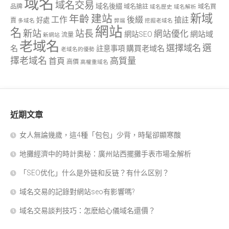
域名
域名交易
域名後綴
品牌
域名搶註
域名買
域名歷史
域名解析
新域
建站
年齡
工作
後綴
搶註
好處
賣
多域名
弊端
挖掘老域名
網站
名
新站
站長
網站優化
網站域
網站SEO
流量
新網站
老域名
選
選擇域名
名
購買老域名
註意事項
老域名的優勢
擇老域名
高質量
首頁
高價
高權重域名
近期文章
女人無論幾歲，這4種「包包」少背，時髦卻顯寒酸
地攤經濟中的時計奧秘：廣州站西擺攤手表市場全解析
「SEO优化」什么是外链和反链？有什么区别？
域名交易的記錄對網站seo有影響嗎?
域名交易談判技巧：怎麽給心儀域名還價？