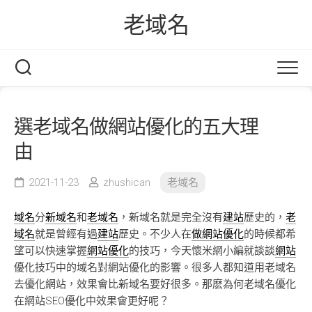
Skip
老域名
to
content
選老域名做網站優化的五大理
由
2021-11-23
zhushican
老域名
域名
分
新域名
和
老域名
，新域名就是完全沒有
建站
歷史的，
老
域名
就是曾經有過
建站
歷史。不少人在
做網站優化
的時候都希
望可以快速掌握
網站優化
的技巧，今天懷米網小編就談談
網站
優化技巧中的域名對網站優化的影響。很多人都知道用老域名
去優化網站，效果會比新域名要好很多。那麽為何老域名優化
在網站SEO優化中效果會更好呢？