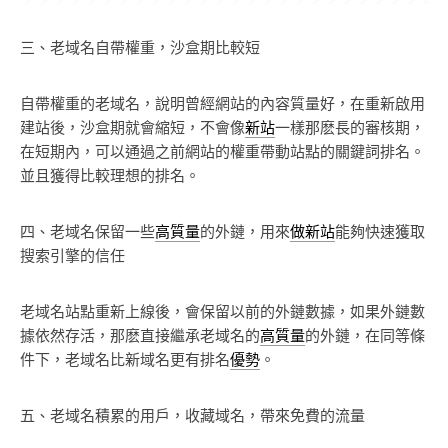
三、老域名自帶權重，沙盒期比較短
自帶權重的老域名，說明曾經網站的內容質量好，在重新啟用
建站後，沙盒期就會縮短，不會像
新站
一樣那麽長的審核期，
在短期內，可以通過之前網站的權重帶動站點的關鍵詞排名。
並且獲得比較理想的排名。
四、老域名保留一些
高質量
的外鏈，用來
做新站
能夠快速獲取
搜索引擎的信任
老域名站點重新上線後，會保留以前的外鏈數據，如果外鏈數
據依然存活，那麽直接繼承老域名的
高質量
的外鏈，在同等條
件下，老域名比新域名更有排名
優勢
。
五、老域名積累的用戶，收藏域名，帶來免費的流量