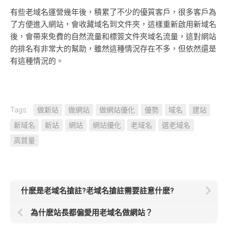
有些老域名運營幾年後，積累了不少的優質客戶，很多客戶為
了方便進入網站，會收藏域名到文件夾，這樣重新啟用新域名
後，會帶來免費的自然流量和標簽文件夾域名流量，這對網站
的排名有非常大的幫助，雖然這種情況存在不多，但依然還是
有這種情況的。
Tags:
做新站
做網站
做網站優化
優勢
域名
建站
新域名
新站
網站
網站優化
老域名
選老域名
高質量
什麽是老域名搶註?老域名搶註需要註意什麽?
為什麽站長都偏愛用老域名做網站？