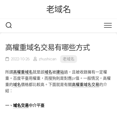
Skip
老域名
to
content
高權重域名交易有哪些方式
2022-10-26
zhushican
老域名
所謂
高權重域名
就是該
域名
被
建站
過，且被收錄擁有一定權
重。百度平臺用權重，而搜狗則是對應pr值。一般情況，高權
重的
域名
價格都比較高。下面就是有關
高權重域名交易
的介
紹：
一、
域名交易
中介平臺