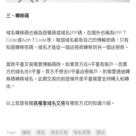
三、轉移碼
域名轉移碼也稱為授權碼或域名EPP碼，在國外也稱為EPP？
Code或Auth？Code等。每個域名都有自己的傳輸密碼，只有
知道轉移密碼，域名才能從一個註冊商轉移到另一個註冊商。
當跨平臺交易需要傳輸碼時，如果買方在A平臺有賬戶，而賣
方的域名在B平臺，買方不想去B平臺註冊賬戶，則需要通過轉
移碼轉移域名，此類交易的前提條件是平臺需要支持轉入和轉
出。
以上就是有關
高權重域名交易
有哪些方式的知識介紹。
Tags:
優點
域名
域名交易
域名買賣
建站