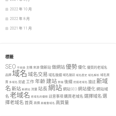
2022 年 10 月
2022 年 8 月
2021 年 11 月
標籤
SEO
優勢
做網站
優化
做新站
優質的老域名
主機
來源
不收錄
域名
域名交易
域名後綴
品牌
域名搶註
域名買
域名歷史
域名解析
新域
建站
年齡
工作
後綴
搶註
好處
賣
多域名
弊端
挖掘老域名
網站
名
新站
站長
網站優化
網站域
網站SEO
流量
新網站
老域名
選
選擇域名
名
購買老域名
註意事項
老域名的優勢
擇老域名
高質量
首頁
高價
高權重域名