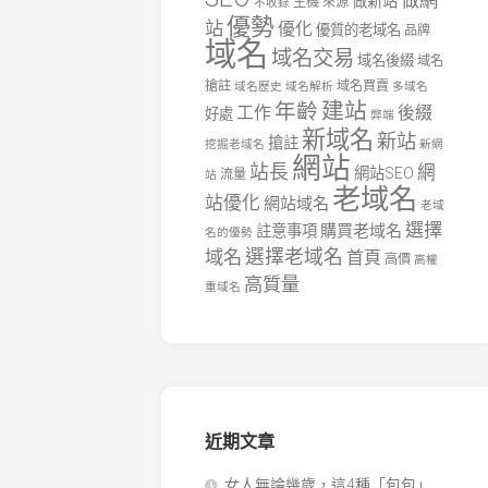
做網
做新站
主機
來源
不收錄
優勢
站
優化
優質的老域名
品牌
域名
域名交易
域名後綴
域名
搶註
域名買賣
域名歷史
域名解析
多域名
建站
年齡
工作
後綴
好處
弊端
新域名
新站
搶註
挖掘老域名
新網
網站
站長
網
網站SEO
流量
站
老域名
站優化
網站域名
老域
選擇
購買老域名
註意事項
名的優勢
選擇老域名
域名
首頁
高價
高權
高質量
重域名
近期文章
女人無論幾歲，這4種「包包」