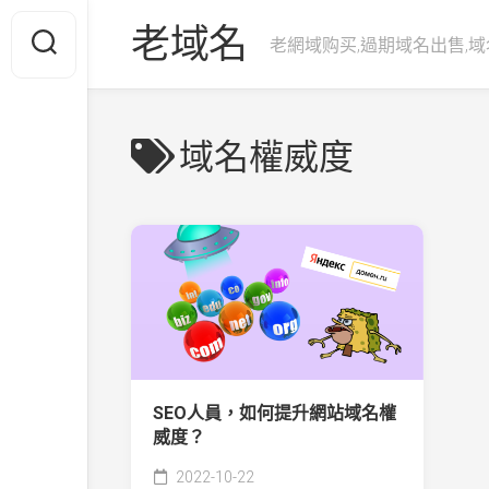
Skip
老域名
to
老網域购买,過期域名出售,域
content
域名權威度
SEO人員，如何提升網站域名權
威度？
2022-10-22