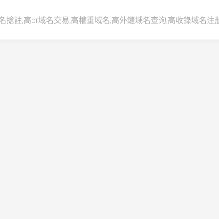
名搶註,高pr域名交易,高權重域名,高外鏈域名查询,高收錄域名注