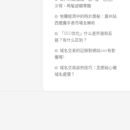
少背，時髦卻顯寒酸
地攤經濟中的時計奧秘：廣州站
西擺攤手表市場全解析
「SEO优化」什么是外链和反
链？有什么区别？
域名交易的記錄對網站seo有影
響嗎?
域名交易談判技巧：怎麽給心儀
域名還價？