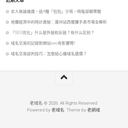
近期文章
女人無論幾歲，這4種「包包」少背，時髦卻顯寒酸
地攤經濟中的時計奧秘：廣州站西擺攤手表市場全解析
「SEO优化」什么是外链和反链？有什么区别？
域名交易的記錄對網站seo有影響嗎?
域名交易談判技巧：怎麽給心儀域名還價？
老域名 © 2026. All Rights Reserved.
Powered by
老域名
. Theme by
老網域
.