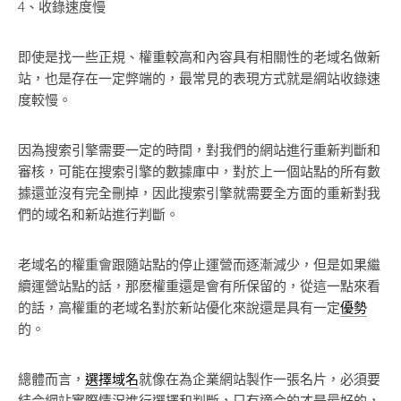
4、收錄速度慢
即使是找一些正規、權重較高和內容具有相關性的老域名做新
站，也是存在一定弊端的，最常見的表現方式就是網站收錄速
度較慢。
因為搜索引擎需要一定的時間，對我們的網站進行重新判斷和
審核，可能在搜索引擎的數據庫中，對於上一個站點的所有數
據還並沒有完全刪掉，因此搜索引擎就需要全方面的重新對我
們的域名和新站進行判斷。
老域名的權重會跟隨站點的停止運營而逐漸減少，但是如果繼
續運營站點的話，那麽權重還是會有所保留的，從這一點來看
的話，高權重的老域名對於新站優化來說還是具有一定
優勢
的。
總體而言，
選擇域名
就像在為企業網站製作一張名片，必須要
結合網站實際情況進行選擇和判斷，只有適合的才是最好的，