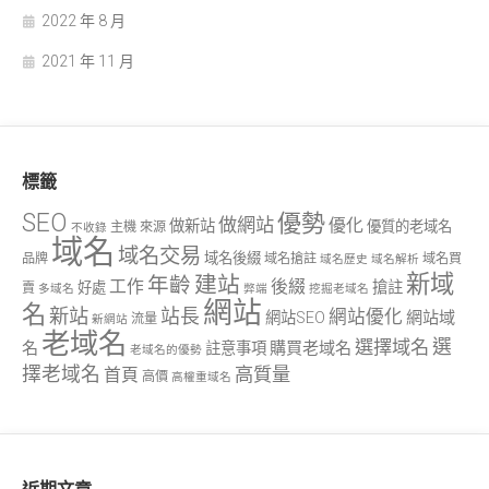
2022 年 8 月
2021 年 11 月
標籤
SEO
優勢
做網站
優化
做新站
優質的老域名
主機
來源
不收錄
域名
域名交易
域名後綴
品牌
域名搶註
域名買
域名歷史
域名解析
新域
建站
年齡
工作
後綴
搶註
好處
賣
多域名
弊端
挖掘老域名
網站
名
新站
站長
網站優化
網站域
網站SEO
流量
新網站
老域名
選
選擇域名
名
購買老域名
註意事項
老域名的優勢
擇老域名
高質量
首頁
高價
高權重域名