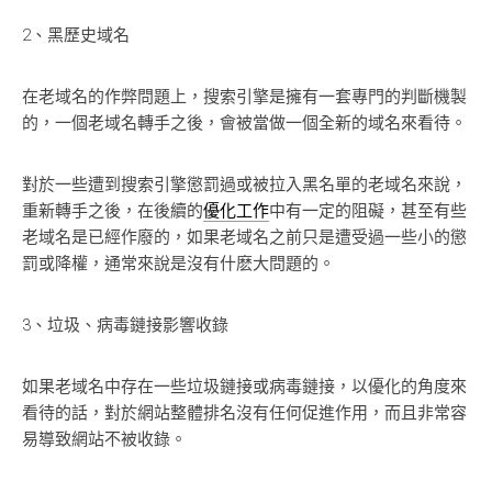
2、黑歷史域名
在老域名的作弊問題上，搜索引擎是擁有一套專門的判斷機製
的，一個老域名轉手之後，會被當做一個全新的域名來看待。
對於一些遭到搜索引擎懲罰過或被拉入黑名單的老域名來說，
重新轉手之後，在後續的
優化
工作
中有一定的阻礙，甚至有些
老域名是已經作廢的，如果老域名之前只是遭受過一些小的懲
罰或降權，通常來說是沒有什麽大問題的。
3、垃圾、病毒鏈接影響收錄
如果老域名中存在一些垃圾鏈接或病毒鏈接，以優化的角度來
看待的話，對於網站整體排名沒有任何促進作用，而且非常容
易導致網站不被收錄。