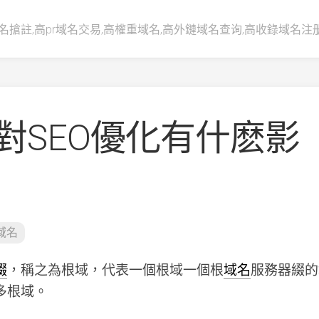
名搶註,高pr域名交易,高權重域名,高外鏈域名查询,高收錄域名注
對SEO優化有什麽影
域名
綴
，稱之為根域，代表一個根域一個根
域名
服務器綴的
多根域。