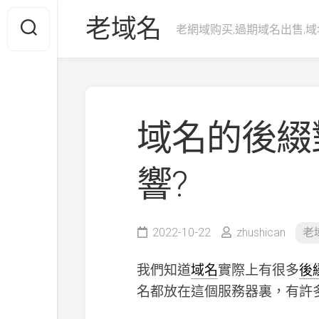
Skip
老域名
to
老網域购买,過期域名出售,域
content
域名的後綴
響?
2022-10-22
zhushican
老
我們知道
域名
實際上有很多
後
名都放在這個服務器裏，有許