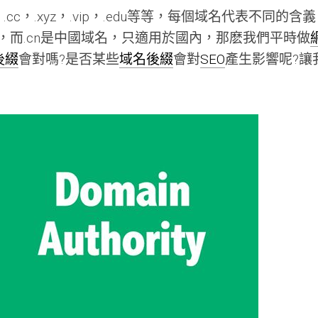
rg，.cc，.xyz，.vip，.edu等等，每個域名代表不同的含
用，而.cn是中國域名，只適用於國內，那麽我們平時做
後綴
會對嗎?是否某些
域名後綴
會對
SEO
產生影響呢?讓