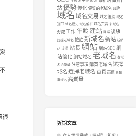
做網
做新站
主機
來源
不收錄
優勢
站
優化
優質的老域名
品牌
域名
域名交易
域名後綴
域名
搶註
域名買賣
域名歷史
域名解析
多域名
建站
年齡
工作
後綴
好處
弊端
新域名
新站
搶註
挖掘老域名
新網
網站
站長
網
網站SEO
流量
站
變
老域名
站優化
網站域名
老域
選擇
購買老域名
註意事項
名的優勢
不
選擇老域名
域名
首頁
高價
高權
高質量
重域名
讓很
近期文章
女人無論幾歲，這4種「包包」