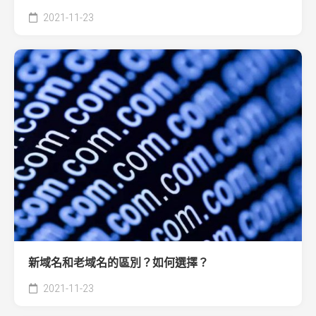
2021-11-23
新域名和老域名的區別？如何選擇？
2021-11-23