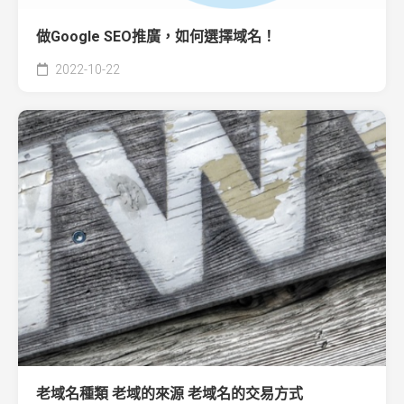
做Google SEO推廣，如何選擇域名！
2022-10-22
老域名種類 老域的來源 老域名的交易方式