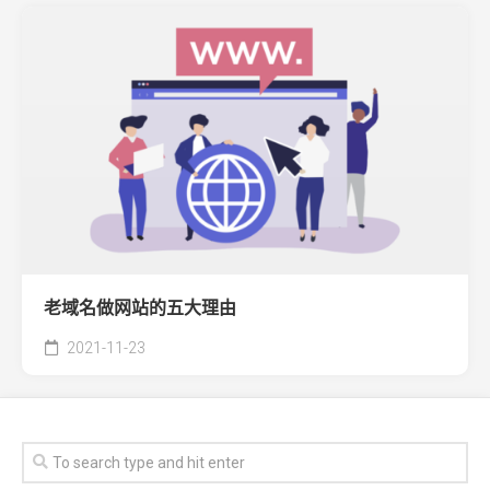
老域名做网站的五大理由
2021-11-23