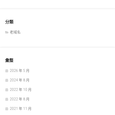
分類
老域名
彙整
2026 年 5 月
2024 年 8 月
2022 年 10 月
2022 年 8 月
2021 年 11 月