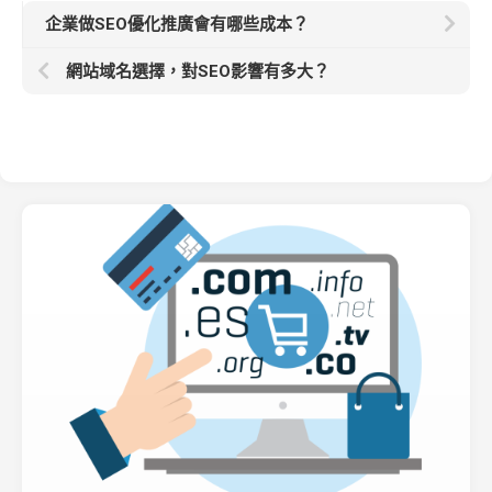
企業做SEO優化推廣會有哪些成本？
網站域名選擇，對SEO影響有多大？