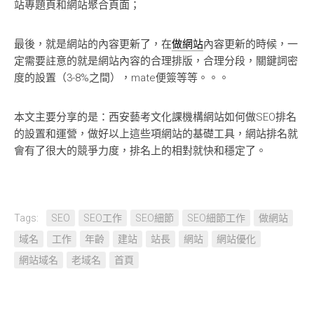
站專題頁和網站聚合頁面；
最後，就是網站的內容更新了，在
做網站
內容更新的時候，一
定需要註意的就是網站內容的合理排版，合理分段，關鍵詞密
度的設置（3-8%之間），mate便簽等等。。。
本文主要分享的是：西安藝考文化課機構網站如何做SEO排名
的設置和運營，做好以上這些項網站的基礎工具，網站排名就
會有了很大的競爭力度，排名上的相對就快和穩定了。
Tags:
SEO
SEO工作
SEO細節
SEO細節工作
做網站
域名
工作
年齡
建站
站長
網站
網站優化
網站域名
老域名
首頁