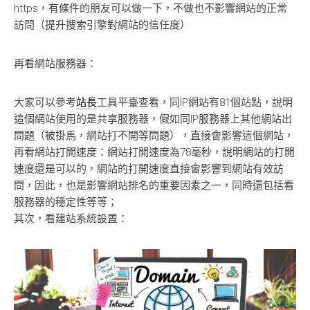
https，有條件的朋友可以做一下，不做也不影響網站的正常
訪問（提升搜索引擎對網站的信任度）
再看網站服務器：
大家可以參考
站長
工具平臺查看，同IP網站有81個站點，說明
這個網站使用的是共享服務器，假如同IP服務器上其他網站出
問題（被掛馬，網站打不開等問題），直接會影響這個網站，
再看網站打開速度：網站打開速度為78毫秒，說明網站的打開
速度還是可以的，網站的打開速度直接會影響到網站有效訪
問，因此，也是影響網站排名的重要因素之一，同時還包括看
服務器的穩定性等等；
其次，看建站系統設置：